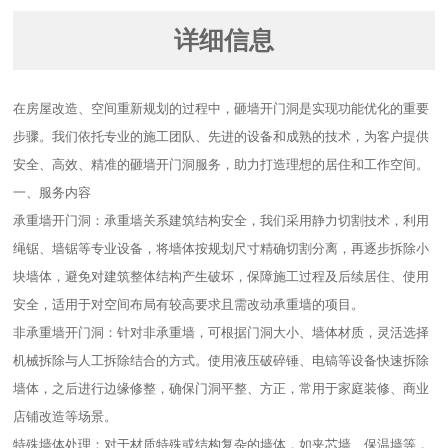
详细信息
在房屋改造、空间重新规划的过程中，砸墙开门洞是实现功能优化的重要
步骤。我们依托专业的施工团队、先进的设备和成熟的技术，为客户提供
安全、高效、精准的砸墙开门洞服务，助力打造理想的居住和工作空间。​
一、服务内容​
承重墙开门洞：承重墙关系建筑结构安全，我们采用静力切割技术，利用
绳锯、墙锯等专业设备，将墙体按规划尺寸精确切割分离，再逐步拆除小
块墙体，避免对建筑整体结构产生破坏，保障施工过程及后续居住、使用
安全，适用于对空间布局有较高要求且需改动承重墙的项目。​
非承重墙开门洞：针对非承重墙，可根据门洞大小、墙体材质，灵活选择
机械拆除与人工拆除结合的方式。使用液压破碎锤、电镐等设备快速拆除
墙体，之后进行边缘修整，确保门洞平整、方正，常用于家庭装修、商业
店铺改造等场景。​
特殊墙体处理：对于材质特殊或结构复杂的墙体，如夹芯墙、保温墙等，