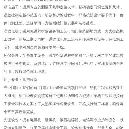
精准施工：运用专业的测量工具和定位技术，精确确定门洞位置和尺寸，
误差控制在极小范围内；切割和拆除过程中，严格按照设计要求操作，确
保门洞规整、边缘平滑，方便后续门框安装和装修处理。​
高效低噪：采用先进的拆除设备和工艺，相比传统砸墙方式，大大提高施
工效率，缩短工期；同时，通过优化施工流程和使用降噪设备，降低施工
噪音，减少对周边居民和环境的干扰。​
环保处理：配备降尘设备，减少拆除过程中的粉尘污染；对产生的建筑垃
圾进行分类收集、及时清运，并联系专业回收处理机构，实现资源的合理
利用，践行绿色施工理念。​
四、专业团队与设备​
专业团队：我们的施工团队由经验丰富的项目经理、结构工程师和熟练工
人组成。项目经理负责统筹施工进度和协调各方资源；结构工程师把控施
工安全和技术方案；工人熟练操作各类设备，严格执行施工标准，确保每
个环节高质量完成。​
先进设备：拥有绳锯机、墙锯机、液压破碎锤、电镐等专业拆除设备，以
及激光测距仪、水平仪等精准测量工具，设备性能优良、型号齐全，能够