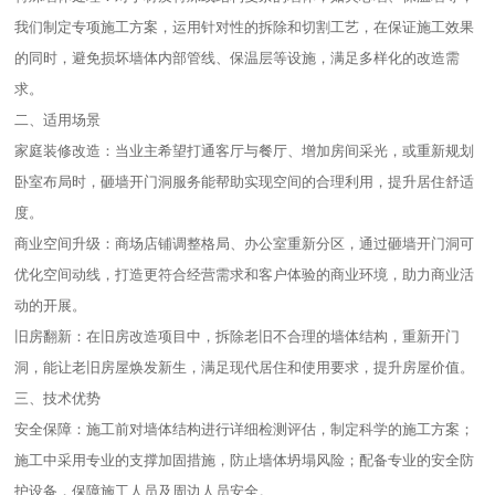
我们制定专项施工方案，运用针对性的拆除和切割工艺，在保证施工效果
的同时，避免损坏墙体内部管线、保温层等设施，满足多样化的改造需
求。​
二、适用场景​
家庭装修改造：当业主希望打通客厅与餐厅、增加房间采光，或重新规划
卧室布局时，砸墙开门洞服务能帮助实现空间的合理利用，提升居住舒适
度。​
商业空间升级：商场店铺调整格局、办公室重新分区，通过砸墙开门洞可
优化空间动线，打造更符合经营需求和客户体验的商业环境，助力商业活
动的开展。​
旧房翻新：在旧房改造项目中，拆除老旧不合理的墙体结构，重新开门
洞，能让老旧房屋焕发新生，满足现代居住和使用要求，提升房屋价值。​
三、技术优势​
安全保障：施工前对墙体结构进行详细检测评估，制定科学的施工方案；
施工中采用专业的支撑加固措施，防止墙体坍塌风险；配备专业的安全防
护设备，保障施工人员及周边人员安全。​